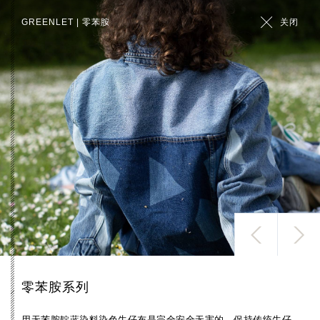
GREENLET | 零苯胺
关闭
全部
零苯胺系列
用无苯胺靛蓝染料染色牛仔布是完全安全无害的。保持传统牛仔