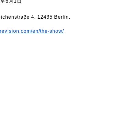
日至6月1日
ichenstraβe 4, 12435 Berlin.
erevision.com/en/the-show/