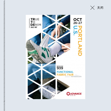
关闭
新闻与活动