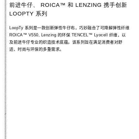
前进牛仔、 ROICA™ 和 LENZING 携手创新
LOOPTY 系列
LoopTy 系列是一款创新弹性牛仔布，巧妙融合了可降解弹性纤维
KINGPINS 展会（荷兰）
ROICA
™ V550
, Lenzing 的环保 TENCEL™ Lyocell 纤维，以
2025年10月15日至16日
及前进牛仔专业的织造技术底蕴。该系列旨在满足消费者对舒
适、时尚与环保的多重需求。