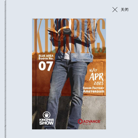
关闭
新闻与活动